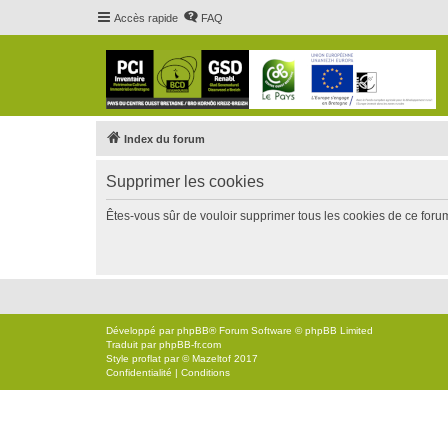
Accès rapide
FAQ
Index du forum
Supprimer les cookies
Êtes-vous sûr de vouloir supprimer tous les cookies de ce foru
Développé par
phpBB
® Forum Software © phpBB Limited
Traduit par
phpBB-fr.com
Style
proflat
par ©
Mazeltof
2017
Confidentialité
|
Conditions