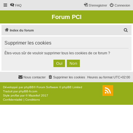
FAQ
S’enregistrer
Connexion
Forum PCI
R
Index du forum
e
Supprimer les cookies
c
h
Êtes-vous sûr de vouloir supprimer tous les cookies de ce forum ?
e
r
c
Nous contacter
Supprimer les cookies
Heures au format
UTC+02:00
h
e
Développé par
phpBB
® Forum Software © phpBB Limited
Traduit par
phpBB-fr.com
r
Style
proflat
par ©
Mazeltof
2017
Confidentialité
|
Conditions