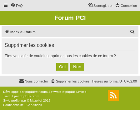
FAQ
S’enregistrer
Connexion
Forum PCI
R
Index du forum
e
Supprimer les cookies
c
h
Êtes-vous sûr de vouloir supprimer tous les cookies de ce forum ?
e
r
c
Nous contacter
Supprimer les cookies
Heures au format
UTC+02:00
h
e
Développé par
phpBB
® Forum Software © phpBB Limited
Traduit par
phpBB-fr.com
r
Style
proflat
par ©
Mazeltof
2017
Confidentialité
|
Conditions