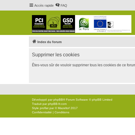
Accès rapide
FAQ
Index du forum
Supprimer les cookies
Êtes-vous sûr de vouloir supprimer tous les cookies de ce foru
Développé par
phpBB
® Forum Software © phpBB Limited
Traduit par
phpBB-fr.com
Style
proflat
par ©
Mazeltof
2017
Confidentialité
|
Conditions