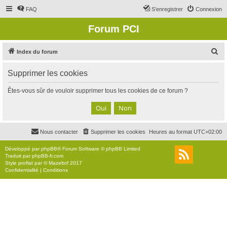
FAQ
S’enregistrer
Connexion
Forum PCI
R
Index du forum
e
Supprimer les cookies
c
h
Êtes-vous sûr de vouloir supprimer tous les cookies de ce forum ?
e
r
c
Nous contacter
Supprimer les cookies
Heures au format
UTC+02:00
h
e
Développé par
phpBB
® Forum Software © phpBB Limited
Traduit par
phpBB-fr.com
r
Style
proflat
par ©
Mazeltof
2017
Confidentialité
|
Conditions