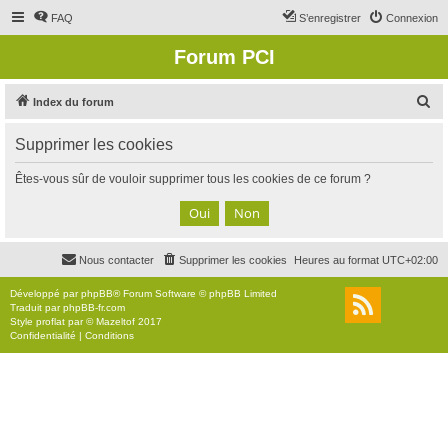
FAQ
S’enregistrer
Connexion
Forum PCI
R
Index du forum
e
Supprimer les cookies
c
h
Êtes-vous sûr de vouloir supprimer tous les cookies de ce forum ?
e
r
c
Nous contacter
Supprimer les cookies
Heures au format
UTC+02:00
h
e
Développé par
phpBB
® Forum Software © phpBB Limited
Traduit par
phpBB-fr.com
r
Style
proflat
par ©
Mazeltof
2017
Confidentialité
|
Conditions