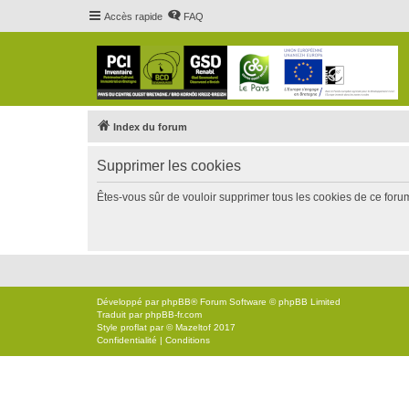
Accès rapide
FAQ
Index du forum
Supprimer les cookies
Êtes-vous sûr de vouloir supprimer tous les cookies de ce foru
Développé par
phpBB
® Forum Software © phpBB Limited
Traduit par
phpBB-fr.com
Style
proflat
par ©
Mazeltof
2017
Confidentialité
|
Conditions