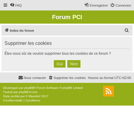
FAQ
S’enregistrer
Connexion
Forum PCI
R
Index du forum
e
Supprimer les cookies
c
h
Êtes-vous sûr de vouloir supprimer tous les cookies de ce forum ?
e
r
c
Nous contacter
Supprimer les cookies
Heures au format
UTC+02:00
h
e
Développé par
phpBB
® Forum Software © phpBB Limited
Traduit par
phpBB-fr.com
r
Style
proflat
par ©
Mazeltof
2017
Confidentialité
|
Conditions