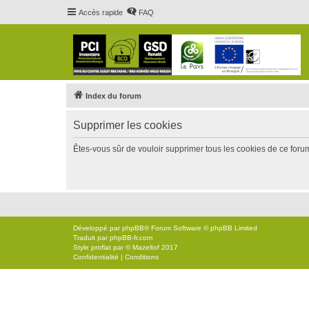
Accès rapide
FAQ
Index du forum
Supprimer les cookies
Êtes-vous sûr de vouloir supprimer tous les cookies de ce foru
Développé par
phpBB
® Forum Software © phpBB Limited
Traduit par
phpBB-fr.com
Style
proflat
par ©
Mazeltof
2017
Confidentialité
|
Conditions