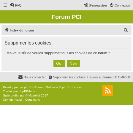
FAQ
S’enregistrer
Connexion
Forum PCI
R
Index du forum
e
Supprimer les cookies
c
h
Êtes-vous sûr de vouloir supprimer tous les cookies de ce forum ?
e
r
c
Nous contacter
Supprimer les cookies
Heures au format
UTC+02:00
h
e
Développé par
phpBB
® Forum Software © phpBB Limited
Traduit par
phpBB-fr.com
r
Style
proflat
par ©
Mazeltof
2017
Confidentialité
|
Conditions