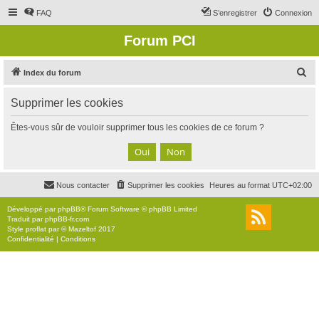
FAQ
S’enregistrer
Connexion
Forum PCI
R
Index du forum
e
Supprimer les cookies
c
h
Êtes-vous sûr de vouloir supprimer tous les cookies de ce forum ?
e
r
c
Nous contacter
Supprimer les cookies
Heures au format
UTC+02:00
h
e
Développé par
phpBB
® Forum Software © phpBB Limited
Traduit par
phpBB-fr.com
r
Style
proflat
par ©
Mazeltof
2017
Confidentialité
|
Conditions