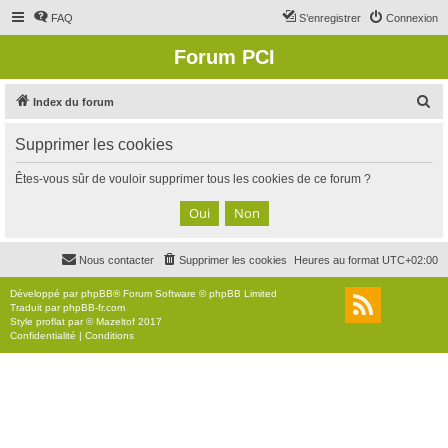
FAQ
S’enregistrer
Connexion
Forum PCI
R
Index du forum
e
Supprimer les cookies
c
h
Êtes-vous sûr de vouloir supprimer tous les cookies de ce forum ?
e
r
c
Nous contacter
Supprimer les cookies
Heures au format
UTC+02:00
h
e
Développé par
phpBB
® Forum Software © phpBB Limited
Traduit par
phpBB-fr.com
r
Style
proflat
par ©
Mazeltof
2017
Confidentialité
|
Conditions