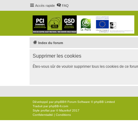
Accès rapide
FAQ
Index du forum
Supprimer les cookies
Êtes-vous sûr de vouloir supprimer tous les cookies de ce foru
Développé par
phpBB
® Forum Software © phpBB Limited
Traduit par
phpBB-fr.com
Style
proflat
par ©
Mazeltof
2017
Confidentialité
|
Conditions