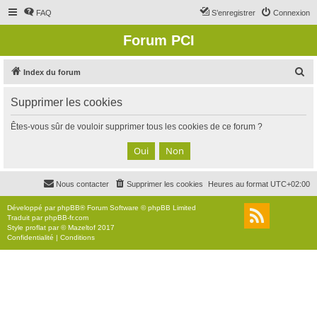
FAQ
S’enregistrer
Connexion
Forum PCI
R
Index du forum
e
Supprimer les cookies
c
h
Êtes-vous sûr de vouloir supprimer tous les cookies de ce forum ?
e
r
c
Nous contacter
Supprimer les cookies
Heures au format
UTC+02:00
h
e
Développé par
phpBB
® Forum Software © phpBB Limited
Traduit par
phpBB-fr.com
r
Style
proflat
par ©
Mazeltof
2017
Confidentialité
|
Conditions