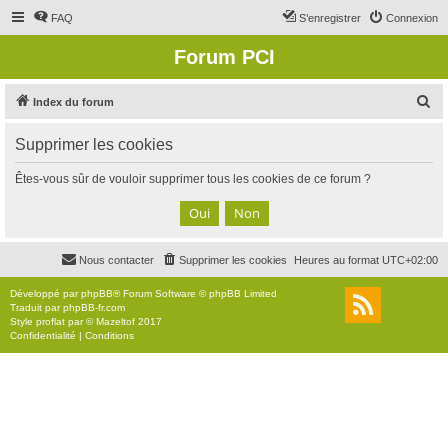
FAQ
S’enregistrer
Connexion
Forum PCI
R
Index du forum
e
Supprimer les cookies
c
h
Êtes-vous sûr de vouloir supprimer tous les cookies de ce forum ?
e
r
c
Nous contacter
Supprimer les cookies
Heures au format
UTC+02:00
h
e
Développé par
phpBB
® Forum Software © phpBB Limited
Traduit par
phpBB-fr.com
r
Style
proflat
par ©
Mazeltof
2017
Confidentialité
|
Conditions