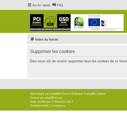
Accès rapide
FAQ
Index du forum
Supprimer les cookies
Êtes-vous sûr de vouloir supprimer tous les cookies de ce foru
Développé par
phpBB
® Forum Software © phpBB Limited
Traduit par
phpBB-fr.com
Style
proflat
par ©
Mazeltof
2017
Confidentialité
|
Conditions