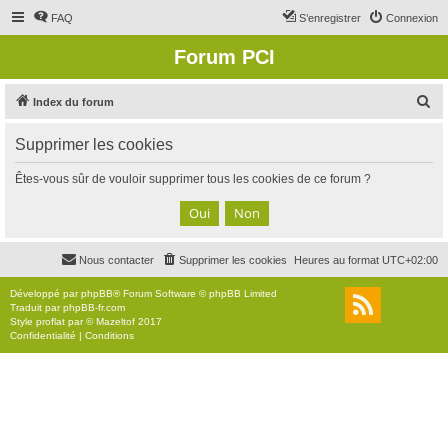
FAQ
S’enregistrer
Connexion
Forum PCI
R
Index du forum
e
Supprimer les cookies
c
h
Êtes-vous sûr de vouloir supprimer tous les cookies de ce forum ?
e
r
c
Nous contacter
Supprimer les cookies
Heures au format
UTC+02:00
h
e
Développé par
phpBB
® Forum Software © phpBB Limited
Traduit par
phpBB-fr.com
r
Style
proflat
par ©
Mazeltof
2017
Confidentialité
|
Conditions