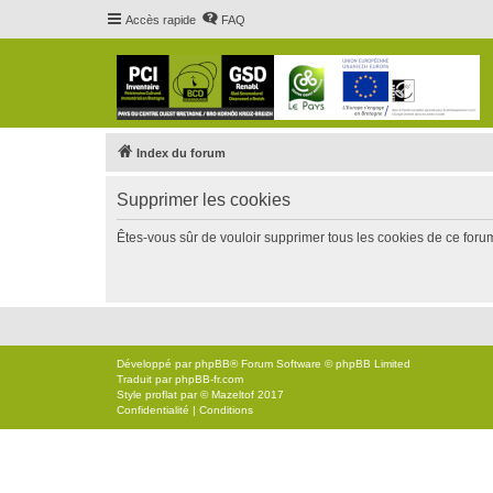
Accès rapide
FAQ
Index du forum
Supprimer les cookies
Êtes-vous sûr de vouloir supprimer tous les cookies de ce foru
Développé par
phpBB
® Forum Software © phpBB Limited
Traduit par
phpBB-fr.com
Style
proflat
par ©
Mazeltof
2017
Confidentialité
|
Conditions