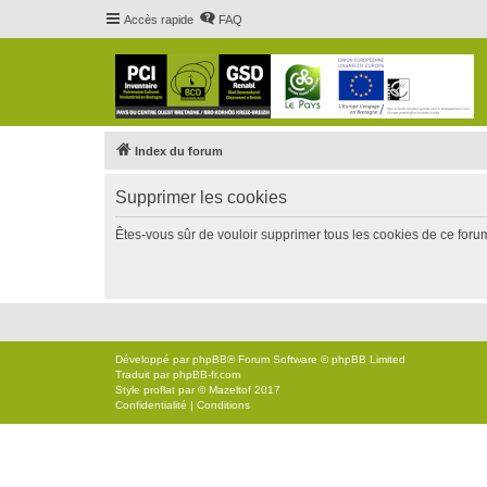
Accès rapide
FAQ
Index du forum
Supprimer les cookies
Êtes-vous sûr de vouloir supprimer tous les cookies de ce foru
Développé par
phpBB
® Forum Software © phpBB Limited
Traduit par
phpBB-fr.com
Style
proflat
par ©
Mazeltof
2017
Confidentialité
|
Conditions