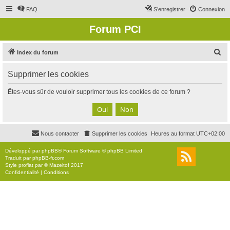
FAQ
S’enregistrer
Connexion
Forum PCI
R
Index du forum
e
Supprimer les cookies
c
h
Êtes-vous sûr de vouloir supprimer tous les cookies de ce forum ?
e
r
c
Nous contacter
Supprimer les cookies
Heures au format
UTC+02:00
h
e
Développé par
phpBB
® Forum Software © phpBB Limited
Traduit par
phpBB-fr.com
r
Style
proflat
par ©
Mazeltof
2017
Confidentialité
|
Conditions