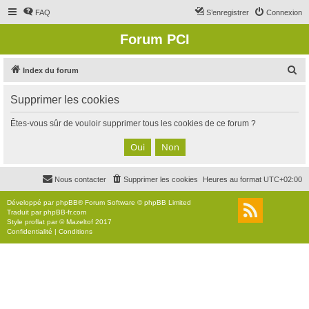
FAQ
S’enregistrer
Connexion
Forum PCI
R
Index du forum
e
Supprimer les cookies
c
h
Êtes-vous sûr de vouloir supprimer tous les cookies de ce forum ?
e
r
c
Nous contacter
Supprimer les cookies
Heures au format
UTC+02:00
h
e
Développé par
phpBB
® Forum Software © phpBB Limited
Traduit par
phpBB-fr.com
r
Style
proflat
par ©
Mazeltof
2017
Confidentialité
|
Conditions