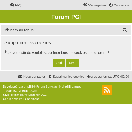
FAQ
S’enregistrer
Connexion
Forum PCI
R
Index du forum
e
Supprimer les cookies
c
h
Êtes-vous sûr de vouloir supprimer tous les cookies de ce forum ?
e
r
c
Nous contacter
Supprimer les cookies
Heures au format
UTC+02:00
h
e
Développé par
phpBB
® Forum Software © phpBB Limited
Traduit par
phpBB-fr.com
r
Style
proflat
par ©
Mazeltof
2017
Confidentialité
|
Conditions