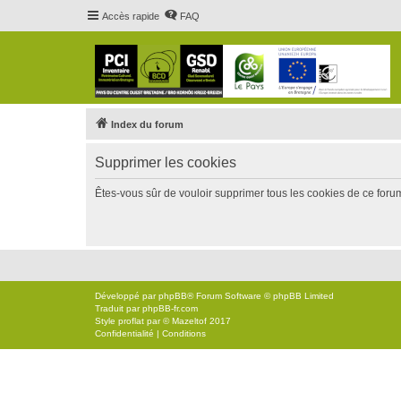
Accès rapide
FAQ
Index du forum
Supprimer les cookies
Êtes-vous sûr de vouloir supprimer tous les cookies de ce foru
Développé par
phpBB
® Forum Software © phpBB Limited
Traduit par
phpBB-fr.com
Style
proflat
par ©
Mazeltof
2017
Confidentialité
|
Conditions