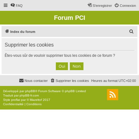
FAQ
S’enregistrer
Connexion
Forum PCI
R
Index du forum
e
Supprimer les cookies
c
h
Êtes-vous sûr de vouloir supprimer tous les cookies de ce forum ?
e
r
c
Nous contacter
Supprimer les cookies
Heures au format
UTC+02:00
h
e
Développé par
phpBB
® Forum Software © phpBB Limited
Traduit par
phpBB-fr.com
r
Style
proflat
par ©
Mazeltof
2017
Confidentialité
|
Conditions