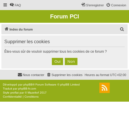
FAQ
S’enregistrer
Connexion
Forum PCI
R
Index du forum
e
Supprimer les cookies
c
h
Êtes-vous sûr de vouloir supprimer tous les cookies de ce forum ?
e
r
c
Nous contacter
Supprimer les cookies
Heures au format
UTC+02:00
h
e
Développé par
phpBB
® Forum Software © phpBB Limited
Traduit par
phpBB-fr.com
r
Style
proflat
par ©
Mazeltof
2017
Confidentialité
|
Conditions