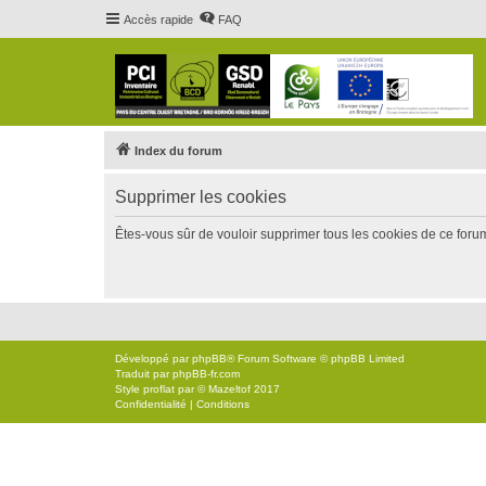
Accès rapide
FAQ
Index du forum
Supprimer les cookies
Êtes-vous sûr de vouloir supprimer tous les cookies de ce foru
Développé par
phpBB
® Forum Software © phpBB Limited
Traduit par
phpBB-fr.com
Style
proflat
par ©
Mazeltof
2017
Confidentialité
|
Conditions