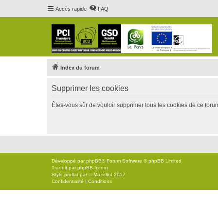
Accès rapide
FAQ
Index du forum
Supprimer les cookies
Êtes-vous sûr de vouloir supprimer tous les cookies de ce foru
Développé par
phpBB
® Forum Software © phpBB Limited
Traduit par
phpBB-fr.com
Style
proflat
par ©
Mazeltof
2017
Confidentialité
|
Conditions