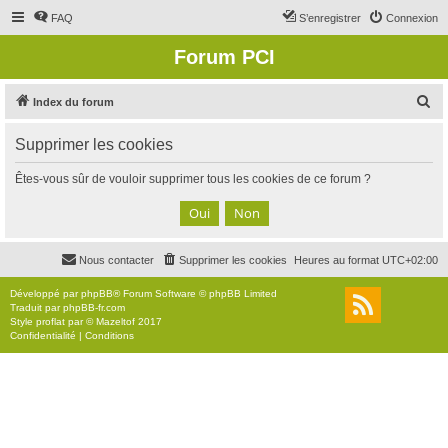
FAQ
S’enregistrer
Connexion
Forum PCI
R
Index du forum
e
Supprimer les cookies
c
h
Êtes-vous sûr de vouloir supprimer tous les cookies de ce forum ?
e
r
c
Nous contacter
Supprimer les cookies
Heures au format
UTC+02:00
h
e
Développé par
phpBB
® Forum Software © phpBB Limited
Traduit par
phpBB-fr.com
r
Style
proflat
par ©
Mazeltof
2017
Confidentialité
|
Conditions