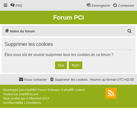
FAQ
S’enregistrer
Connexion
Forum PCI
R
Index du forum
e
Supprimer les cookies
c
h
Êtes-vous sûr de vouloir supprimer tous les cookies de ce forum ?
e
r
c
Nous contacter
Supprimer les cookies
Heures au format
UTC+02:00
h
e
Développé par
phpBB
® Forum Software © phpBB Limited
Traduit par
phpBB-fr.com
r
Style
proflat
par ©
Mazeltof
2017
Confidentialité
|
Conditions