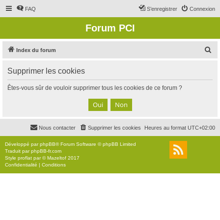
FAQ
S’enregistrer
Connexion
Forum PCI
R
Index du forum
e
Supprimer les cookies
c
h
Êtes-vous sûr de vouloir supprimer tous les cookies de ce forum ?
e
r
c
Nous contacter
Supprimer les cookies
Heures au format
UTC+02:00
h
e
Développé par
phpBB
® Forum Software © phpBB Limited
Traduit par
phpBB-fr.com
r
Style
proflat
par ©
Mazeltof
2017
Confidentialité
|
Conditions