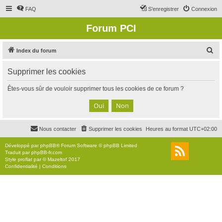
FAQ
S’enregistrer
Connexion
Forum PCI
R
Index du forum
e
Supprimer les cookies
c
h
Êtes-vous sûr de vouloir supprimer tous les cookies de ce forum ?
e
r
c
Nous contacter
Supprimer les cookies
Heures au format
UTC+02:00
h
e
Développé par
phpBB
® Forum Software © phpBB Limited
Traduit par
phpBB-fr.com
r
Style
proflat
par ©
Mazeltof
2017
Confidentialité
|
Conditions