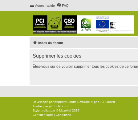
Accès rapide
FAQ
Index du forum
Supprimer les cookies
Êtes-vous sûr de vouloir supprimer tous les cookies de ce foru
Développé par
phpBB
® Forum Software © phpBB Limited
Traduit par
phpBB-fr.com
Style
proflat
par ©
Mazeltof
2017
Confidentialité
|
Conditions