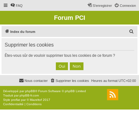
FAQ
S’enregistrer
Connexion
Forum PCI
R
Index du forum
e
Supprimer les cookies
c
h
Êtes-vous sûr de vouloir supprimer tous les cookies de ce forum ?
e
r
c
Nous contacter
Supprimer les cookies
Heures au format
UTC+02:00
h
e
Développé par
phpBB
® Forum Software © phpBB Limited
Traduit par
phpBB-fr.com
r
Style
proflat
par ©
Mazeltof
2017
Confidentialité
|
Conditions