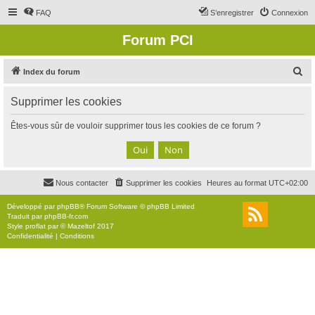
FAQ
S’enregistrer
Connexion
Forum PCI
R
Index du forum
e
Supprimer les cookies
c
h
Êtes-vous sûr de vouloir supprimer tous les cookies de ce forum ?
e
r
c
Nous contacter
Supprimer les cookies
Heures au format
UTC+02:00
h
e
Développé par
phpBB
® Forum Software © phpBB Limited
Traduit par
phpBB-fr.com
r
Style
proflat
par ©
Mazeltof
2017
Confidentialité
|
Conditions