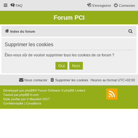
FAQ
S’enregistrer
Connexion
Forum PCI
R
Index du forum
e
Supprimer les cookies
c
h
Êtes-vous sûr de vouloir supprimer tous les cookies de ce forum ?
e
r
c
Nous contacter
Supprimer les cookies
Heures au format
UTC+02:00
h
e
Développé par
phpBB
® Forum Software © phpBB Limited
Traduit par
phpBB-fr.com
r
Style
proflat
par ©
Mazeltof
2017
Confidentialité
|
Conditions