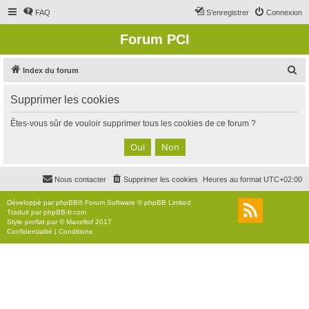
FAQ
S’enregistrer
Connexion
Forum PCI
R
Index du forum
e
Supprimer les cookies
c
h
Êtes-vous sûr de vouloir supprimer tous les cookies de ce forum ?
e
r
c
Nous contacter
Supprimer les cookies
Heures au format
UTC+02:00
h
e
Développé par
phpBB
® Forum Software © phpBB Limited
Traduit par
phpBB-fr.com
r
Style
proflat
par ©
Mazeltof
2017
Confidentialité
|
Conditions