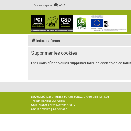
Accès rapide
FAQ
Index du forum
Supprimer les cookies
Êtes-vous sûr de vouloir supprimer tous les cookies de ce foru
Développé par
phpBB
® Forum Software © phpBB Limited
Traduit par
phpBB-fr.com
Style
proflat
par ©
Mazeltof
2017
Confidentialité
|
Conditions