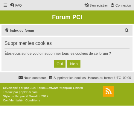
FAQ
S’enregistrer
Connexion
Forum PCI
R
Index du forum
e
Supprimer les cookies
c
h
Êtes-vous sûr de vouloir supprimer tous les cookies de ce forum ?
e
r
c
Nous contacter
Supprimer les cookies
Heures au format
UTC+02:00
h
e
Développé par
phpBB
® Forum Software © phpBB Limited
Traduit par
phpBB-fr.com
r
Style
proflat
par ©
Mazeltof
2017
Confidentialité
|
Conditions