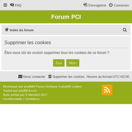
FAQ
S’enregistrer
Connexion
Forum PCI
R
Index du forum
e
Supprimer les cookies
c
h
Êtes-vous sûr de vouloir supprimer tous les cookies de ce forum ?
e
r
c
Nous contacter
Supprimer les cookies
Heures au format
UTC+02:00
h
e
Développé par
phpBB
® Forum Software © phpBB Limited
Traduit par
phpBB-fr.com
r
Style
proflat
par ©
Mazeltof
2017
Confidentialité
|
Conditions