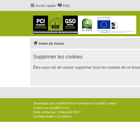
Accès rapide
FAQ
Index du forum
Supprimer les cookies
Êtes-vous sûr de vouloir supprimer tous les cookies de ce foru
Développé par
phpBB
® Forum Software © phpBB Limited
Traduit par
phpBB-fr.com
Style
proflat
par ©
Mazeltof
2017
Confidentialité
|
Conditions