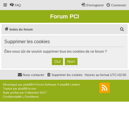
FAQ
S’enregistrer
Connexion
Forum PCI
R
Index du forum
e
Supprimer les cookies
c
h
Êtes-vous sûr de vouloir supprimer tous les cookies de ce forum ?
e
r
c
Nous contacter
Supprimer les cookies
Heures au format
UTC+02:00
h
e
Développé par
phpBB
® Forum Software © phpBB Limited
Traduit par
phpBB-fr.com
r
Style
proflat
par ©
Mazeltof
2017
Confidentialité
|
Conditions