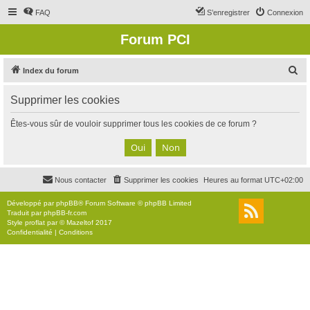
FAQ
S’enregistrer
Connexion
Forum PCI
R
Index du forum
e
Supprimer les cookies
c
h
Êtes-vous sûr de vouloir supprimer tous les cookies de ce forum ?
e
r
c
Nous contacter
Supprimer les cookies
Heures au format
UTC+02:00
h
e
Développé par
phpBB
® Forum Software © phpBB Limited
Traduit par
phpBB-fr.com
r
Style
proflat
par ©
Mazeltof
2017
Confidentialité
|
Conditions