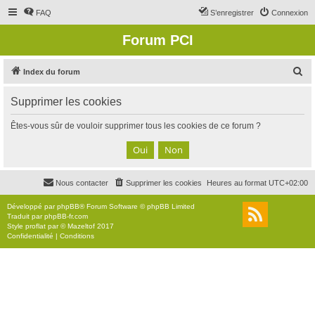
FAQ
S’enregistrer
Connexion
Forum PCI
R
Index du forum
e
Supprimer les cookies
c
h
Êtes-vous sûr de vouloir supprimer tous les cookies de ce forum ?
e
r
c
Nous contacter
Supprimer les cookies
Heures au format
UTC+02:00
h
e
Développé par
phpBB
® Forum Software © phpBB Limited
Traduit par
phpBB-fr.com
r
Style
proflat
par ©
Mazeltof
2017
Confidentialité
|
Conditions