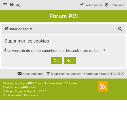
FAQ
S’enregistrer
Connexion
Forum PCI
R
Index du forum
e
Supprimer les cookies
c
h
Êtes-vous sûr de vouloir supprimer tous les cookies de ce forum ?
e
r
c
Nous contacter
Supprimer les cookies
Heures au format
UTC+02:00
h
e
Développé par
phpBB
® Forum Software © phpBB Limited
Traduit par
phpBB-fr.com
r
Style
proflat
par ©
Mazeltof
2017
Confidentialité
|
Conditions