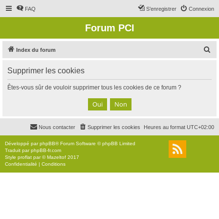
FAQ
S’enregistrer
Connexion
Forum PCI
R
Index du forum
e
Supprimer les cookies
c
h
Êtes-vous sûr de vouloir supprimer tous les cookies de ce forum ?
e
r
c
Nous contacter
Supprimer les cookies
Heures au format
UTC+02:00
h
e
Développé par
phpBB
® Forum Software © phpBB Limited
Traduit par
phpBB-fr.com
r
Style
proflat
par ©
Mazeltof
2017
Confidentialité
|
Conditions