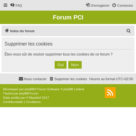
FAQ
S’enregistrer
Connexion
Forum PCI
R
Index du forum
e
Supprimer les cookies
c
h
Êtes-vous sûr de vouloir supprimer tous les cookies de ce forum ?
e
r
c
Nous contacter
Supprimer les cookies
Heures au format
UTC+02:00
h
e
Développé par
phpBB
® Forum Software © phpBB Limited
Traduit par
phpBB-fr.com
r
Style
proflat
par ©
Mazeltof
2017
Confidentialité
|
Conditions