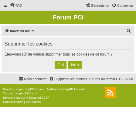
FAQ
S’enregistrer
Connexion
Forum PCI
R
Index du forum
e
Supprimer les cookies
c
h
Êtes-vous sûr de vouloir supprimer tous les cookies de ce forum ?
e
r
c
Nous contacter
Supprimer les cookies
Heures au format
UTC+02:00
h
e
Développé par
phpBB
® Forum Software © phpBB Limited
Traduit par
phpBB-fr.com
r
Style
proflat
par ©
Mazeltof
2017
Confidentialité
|
Conditions