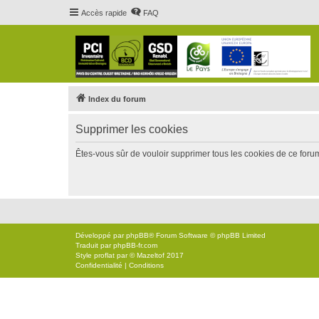
Accès rapide
FAQ
Index du forum
Supprimer les cookies
Êtes-vous sûr de vouloir supprimer tous les cookies de ce foru
Développé par
phpBB
® Forum Software © phpBB Limited
Traduit par
phpBB-fr.com
Style
proflat
par ©
Mazeltof
2017
Confidentialité
|
Conditions