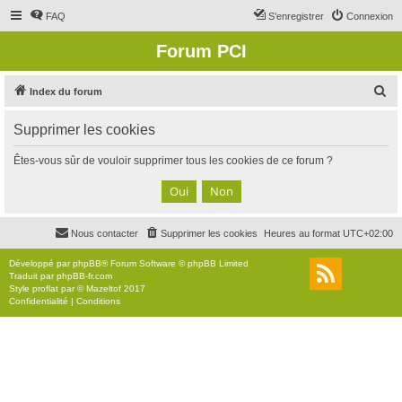
FAQ
S’enregistrer
Connexion
Forum PCI
R
Index du forum
e
Supprimer les cookies
c
h
Êtes-vous sûr de vouloir supprimer tous les cookies de ce forum ?
e
r
c
Nous contacter
Supprimer les cookies
Heures au format
UTC+02:00
h
e
Développé par
phpBB
® Forum Software © phpBB Limited
Traduit par
phpBB-fr.com
r
Style
proflat
par ©
Mazeltof
2017
Confidentialité
|
Conditions