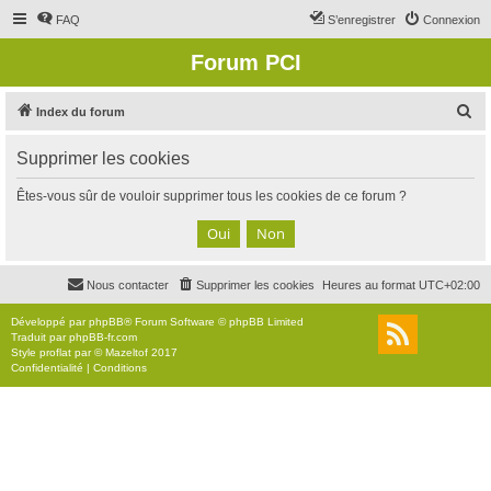
FAQ
S’enregistrer
Connexion
Forum PCI
R
Index du forum
e
Supprimer les cookies
c
h
Êtes-vous sûr de vouloir supprimer tous les cookies de ce forum ?
e
r
c
Nous contacter
Supprimer les cookies
Heures au format
UTC+02:00
h
e
Développé par
phpBB
® Forum Software © phpBB Limited
Traduit par
phpBB-fr.com
r
Style
proflat
par ©
Mazeltof
2017
Confidentialité
|
Conditions